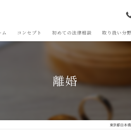
ーム
コンセプト
初めての法律相談
取り扱い分
離婚問題
交通事故問題
離婚
相続問題
企業法務
その他の問題
東京都日本橋