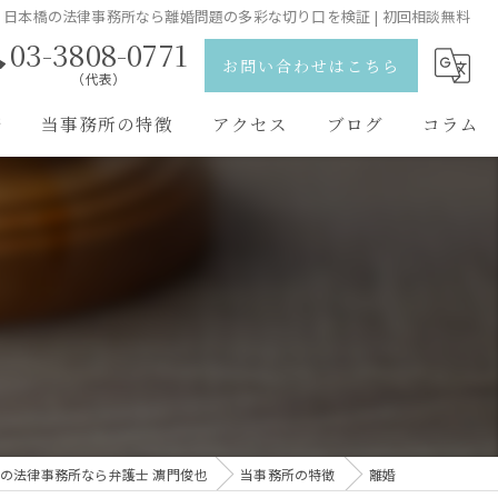
日本橋の法律事務所なら離婚問題の多彩な切り口を検証 | 初回相談無料
03-3808-0771
お問い合わせはこちら
（代表）
野
当事務所の特徴
アクセス
ブログ
コラム
離婚
弁護士紹介
相続
刑事事件
交通事故
男女問題
の法律事務所なら弁護士 濵門俊也
当事務所の特徴
離婚