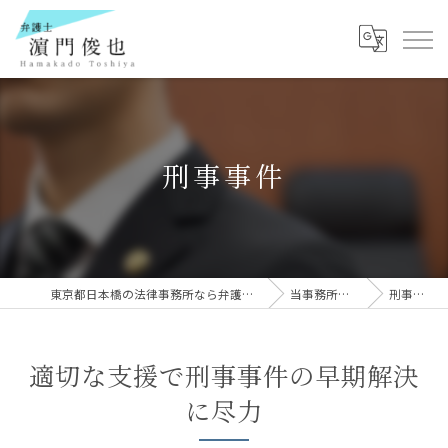
刑事事件
東京都日本橋の法律事務所なら弁護士 濵門俊也
当事務所の特徴
刑事事件
適切な支援で刑事事件の早期解決
に尽力