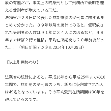
放の有無だが，事実上の終身刑として刑務所で最期を迎
える受刑者が増えている形だ。
法務省が２８日に公表した無期懲役の受刑者に関するま
とめで分かった。８９年以降の統計でみると，仮釈放さ
れた受刑者の人数は９１年に３４人にのぼるなど，９８
年までほぼ２桁で推移。平均在所期間も２０年前後だっ
た。」（朝日新聞デジタル2014年10月29日）
【以上引用終わり】
法務省の統計によると，平成16年から平成25年までの10
年間で，無期刑の受刑者のうち，新たに仮釈放された人
は49名となっています。その平均受刑在所期間は30年を
超えているのです。