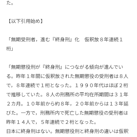
た。
【以下引用始め】
「無期受刑者，進む『終身刑』化 仮釈放８年連続１
桁」
「無期懲役刑が『終身刑』につながる傾向が進んでい
る。昨年１年間に仮釈放された無期懲役の受刑者は８人
で，８年連続で１桁となった。１９９０年代はほぼ２桁
で推移していた。８人の刑務所の平均在所期間は３１年
２カ月。１０年前から約８年，２０年前からは１３年延
びた。一方で，刑務所内で死亡した無期懲役の受刑者は
昨年１４人で，５年連続で２桁となった。
日本に終身刑はない。無期懲役刑と終身刑の違いは仮釈