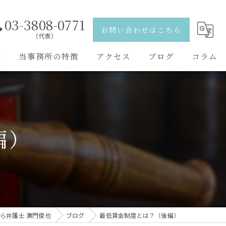
03-3808-0771
お問い合わせはこちら
（代表）
野
当事務所の特徴
アクセス
ブログ
コラム
離婚
弁護士紹介
相続
編）
刑事事件
交通事故
男女問題
ら弁護士 濵門俊也
ブログ
最低賃金制度とは？（後編）