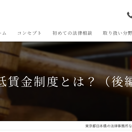
ーム
コンセプト
初めての法律相談
取り扱い分
離婚問題
交通事故問題
低賃金制度とは？（後
相続問題
企業法務
その他の問題
東京都日本橋の法律事務所な