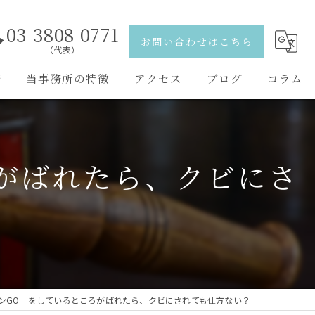
03-3808-0771
お問い合わせはこちら
（代表）
野
当事務所の特徴
アクセス
ブログ
コラム
離婚
弁護士紹介
相続
がばれたら、クビにさ
刑事事件
交通事故
男女問題
ンGO」をしているところがばれたら、クビにされても仕方ない？