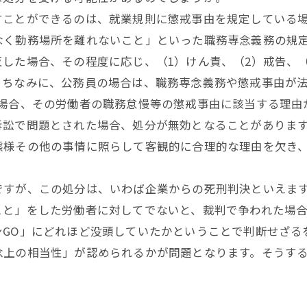
ことができるのは、就業規則に懲戒事由を規定している場
なく勤務場所を離れないこと」といった職務専念義務の規
た場合、その程度に応じ、（1）けん責、（2）戒告、（
。ちなみに、公務員の場合は、職務専念義務や懲戒事由が
場合、その労働者の職務怠慢等の懲戒事由に該当する理由
訴訟で問題とされた場合、処分が無効となることがありま
様その他の事情に照らして客観的に合理的な理由を欠き、
すが、この処分は、いわば企業からの死刑判決といえます
こと」をした労働者に対してでないと、裁判で争われた場
GO」にどれほど没頭していたかということで判断せざる
念上の相当性」が認められるかが問題となります。そうす