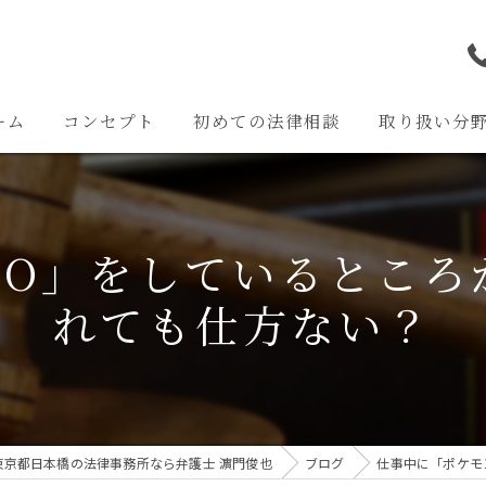
ーム
コンセプト
初めての法律相談
取り扱い分
離婚問題
交通事故問題
GO」をしているところ
相続問題
れても仕方ない？
企業法務
その他の問題
東京都日本橋の法律事務所なら弁護士 濵門俊也
ブログ
仕事中に「ポケモ