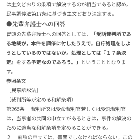
は主文どおりの条項で解決するのが相当であると認め，
民事調停法第17条に基づき主文どおり決定する。
●先輩弁護士への回答
冒頭の先輩弁護士への回答としては，
「受訴裁判所であ
る地裁が，本件を調停に付したうえで，自庁処理をしよ
うとしているのではないか。処理としては『１７条決
定』をする予定なのであろう。」
ということとなりま
す。
参照条文
［民事訴訟法］
（裁判所等が定める和解条項）
第265条 裁判所又は受命裁判官若しくは受託裁判官
は，当事者の共同の申立てがあるときは，事件の解決の
ために適当な和解条項を定めることができる。
２ 前項の申立ては，書面でしなければならない。この