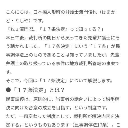
こんにちは。日本橋人形町の弁護士濵門俊也（はまか
ど・としや）です。
「ねぇ濵門君。『１７条決定』って知ってる？」
本日午後，裁判所の期日から戻ってきた先輩弁護士にそ
う聴かれました。「１７条決定」にいう「１７条」が民
事調停法上のものであることは知っていましたが，先輩
弁護士の取り扱っている事件は地方裁判所管轄の事案で
す。
そこで，今回は「１７条決定」について解説します。
●「１７条決定」とは？
民事調停は，原則的に，当事者の話合いによって紛争解
決に向けた合意の成立を目指す，という制度です。
ただ，一風変わった制度として，裁判所が解決内容を決
定する，というものもあります（民事調停法17条）。こ