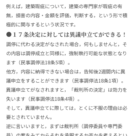
例えば，建築瑕疵について，建築の専門家が瑕疵の有
無，損害の内容・金額を評価，判断する，という形で積
極的に関与するという状況です。
●１７条決定に対しては異議申立てができる！
調停に代わる決定がなされた場合，何もしませんと，そ
の内容は調停成立と同様に，強制執行可能な状態となり
ます（民事調停法18条5項）。
他方，内容に納得できない場合は，告知後2週間内に異
議申立をすることができます（民事調停法18条1項）。
異議申立てがなされますと，「裁判所の決定」は効力を
失います（民事調停法18条4項）。
そして，異議申立てに際しては，とくに不服の理由は必
要とされていません。
逆に言いいますと，まずは裁判所（調停委員や専門委
員）の案をみてからそれを承服するか否かを考えるとい