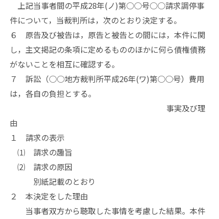
上記当事者間の平成28年(ノ)第○○号○○請求調停事
件について，当裁判所は，次のとおり決定する。
６ 原告及び被告は，原告と被告との間には，本件に関
し，主文掲記の条項に定めるもののほかに何ら債権債務
がないことを相互に確認する。
７ 訴訟（○○地方裁判所平成26年(ワ)第○○号）費用
は，各自の負担とする。
事実及び理
由
１ 請求の表示
⑴ 請求の趣旨
⑵ 請求の原因
別紙記載のとおり
２ 本決定をした理由
当事者双方から聴取した事情を考慮した結果。本件