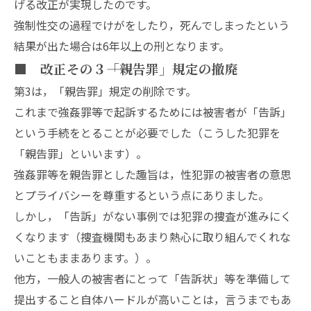
げる改正が実現したのです。
強制性交の過程でけがをしたり，死んでしまったという
結果が出た場合は6年以上の刑となります。
■ 改正その３――「親告罪」規定の撤廃
第3は，「親告罪」規定の削除です。
これまで強姦罪等で起訴するためには被害者が「告訴」
という手続をとることが必要でした（こうした犯罪を
「親告罪」といいます）。
強姦罪等を親告罪とした趣旨は，性犯罪の被害者の意思
とプライバシーを尊重するという点にありました。
しかし，「告訴」がない事例では犯罪の捜査が進みにく
くなります（捜査機関もあまり熱心に取り組んでくれな
いこともままあります。）。
他方，一般人の被害者にとって「告訴状」等を準備して
提出すること自体ハードルが高いことは，言うまでもあ