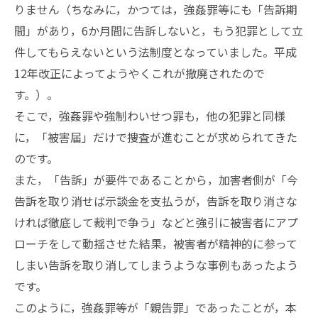
りません（ちなみに，かつては，強姦罪等にも「告訴期
間」があり，6か月間に告訴しないと，もう犯罪として立
件してもらえないという法制度となっていました。平成
12年改正によってようやくこれが撤廃されたので
す。）。
そこで，強姦罪や強制わいせつ罪も，他の犯罪と同様
に，「被害届」だけで捜査が進むことが求められてきた
のです。
また，「告訴」が要件であることから，加害者側が「今
告訴を取り消せば示談金を支払うが，告訴を取り消さな
ければ徹底して裁判で争う」などと強引に被害者にアプ
ローチをして動揺させた結果，被害者が精神的に参って
しまい告訴を取り消してしまうような事例もあったよう
です。
このように，強姦罪等が「親告罪」であったことが，本