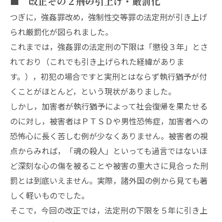
■ 改正その２――刑の引上げ・厳罰化
つぎに，強姦罪改め，強制性交等罪の法定刑が引き上げ
られ厳罰化が図られました。
これまでは，強姦罪の法定刑の下限は「懲役３年」とさ
れており（これでも引き上げられた経緯がありま
す。），初犯の場合ですと実刑とはならず執行猶予が付
くことがほとんど，という現状がありました。
しかし，加害者が執行猶予によって社会復帰を果たせる
のに対し，被害者はＰＴＳＤや男性恐怖症，加害者への
恐怖心に長く苦しむ例が少なくありません。被害者の視
点からみれば，「魂の殺人」といっても過言ではないほ
ど深刻な心の傷を被ることや被害の重大さに見合った刑
罰とは到底いえません。実際，諸外国の例から見ても著
しく軽いものでした。
そこで，今回の改正では，法定刑の下限を５年に引き上