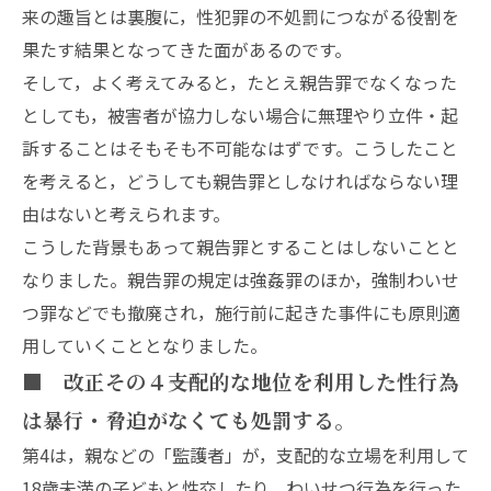
来の趣旨とは裏腹に，性犯罪の不処罰につながる役割を
果たす結果となってきた面があるのです。
そして，よく考えてみると，たとえ親告罪でなくなった
としても，被害者が協力しない場合に無理やり立件・起
訴することはそもそも不可能なはずです。こうしたこと
を考えると，どうしても親告罪としなければならない理
由はないと考えられます。
こうした背景もあって親告罪とすることはしないことと
なりました。親告罪の規定は強姦罪のほか，強制わいせ
つ罪などでも撤廃され，施行前に起きた事件にも原則適
用していくこととなりました。
■ 改正その４――支配的な地位を利用した性行為
は暴行・脅迫がなくても処罰する。
第4は，親などの「監護者」が，支配的な立場を利用して
18歳未満の子どもと性交したり，わいせつ行為を行った