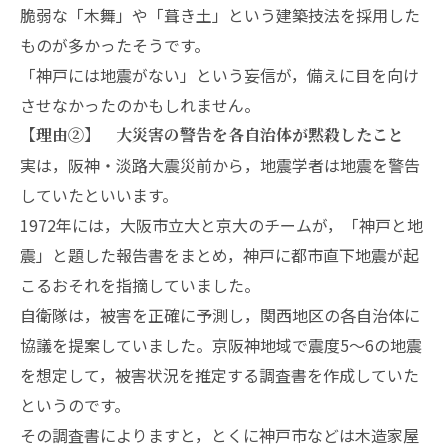
脆弱な「木舞」や「葺き土」という建築技法を採用した
ものが多かったそうです。
「神戸には地震がない」という妄信が，備えに目を向け
させなかったのかもしれません。
【理由②】 大災害の警告を各自治体が黙殺したこと
実は，阪神・淡路大震災前から，地震学者は地震を警告
していたといいます。
1972年には，大阪市立大と京大のチームが，「神戸と地
震」と題した報告書をまとめ，神戸に都市直下地震が起
こるおそれを指摘していました。
自衛隊は，被害を正確に予測し，関西地区の各自治体に
協議を提案していました。京阪神地域で震度5～6の地震
を想定して，被害状況を推定する調査書を作成していた
というのです。
その調査書によりますと，とくに神戸市などは木造家屋