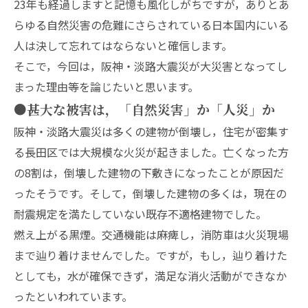
23年も経過しますと記憶も風化しがちですが，ありとあ
らゆる自然災害の危難にさらされている日本国内にいる
人は決して忘れてはならないと確信します。
そこで，今回は，阪神・淡路大震災が大災害となってし
まった理由等を論じたいと思います。
●甚大な被害は，「自然災害」か「人災」か
阪神・淡路大震災は多くの建物が倒壊し，住宅が密集す
る長田区では大規模な火災が起きました。亡くなった方
の8割は，倒壊した建物の下敷きになったことが原因だ
ったそうです。そして，倒壊した建物の多くは，現在の
耐震規定を満たしていない既存不適格建物でした。
燃え上がる黒煙。交通機能は麻痺し，消防車は火災現場
まで辿り着けませんでした。ですが，もし，辿り着けた
としても，水が確保できず，満足な消火活動ができなか
ったといわれています。