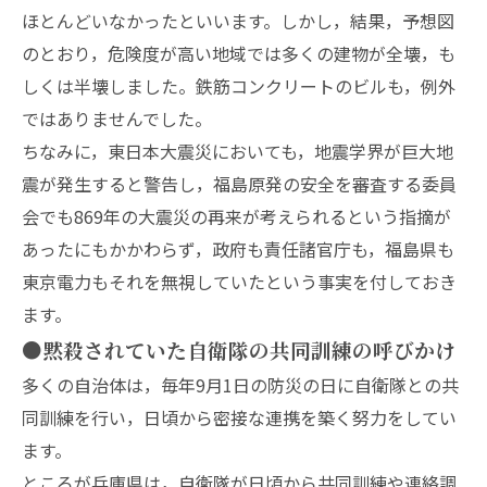
ほとんどいなかったといいます。しかし，結果，予想図
のとおり，危険度が高い地域では多くの建物が全壊，も
しくは半壊しました。鉄筋コンクリートのビルも，例外
ではありませんでした。
ちなみに，東日本大震災においても，地震学界が巨大地
震が発生すると警告し，福島原発の安全を審査する委員
会でも869年の大震災の再来が考えられるという指摘が
あったにもかかわらず，政府も責任諸官庁も，福島県も
東京電力もそれを無視していたという事実を付しておき
ます。
●黙殺されていた自衛隊の共同訓練の呼びかけ
多くの自治体は，毎年9月1日の防災の日に自衛隊との共
同訓練を行い，日頃から密接な連携を築く努力をしてい
ます。
ところが兵庫県は，自衛隊が日頃から共同訓練や連絡調