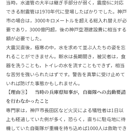
当時，水道管の大半は継ぎ手部分が弱く，震度6に対応
できる耐震管は1970年代に登場したばかりでした。神戸
市の場合は，3000キロメートルを超える総入れ替えが必
要であり，3000億円超，後の神戸空港建設費に相当する
額が必要でした。
大震災直後，極寒の中，水を求めて並ぶ人たちの姿を忘
れることができません。断水は長期間き，被災者は，食
器を洗うことも，トイレの水を流すこともできず，相当
な苦労を強いられたはずです。警告を真摯に受け止めて
いれば防げた事態かもしれません。
【理由③】 当時の兵庫県知事が，自衛隊への出動要請
を行わなかったこと
専門家は，神戸市長田区など火災による犠牲者は1日以
上も経過していた例が多く，恐らく，直ちに駐屯地に待
機していた自衛隊が重機を持ち込めば1000人は救助でき