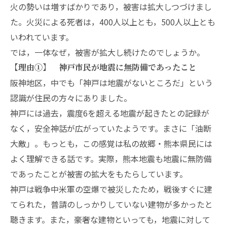
火の勢いは増すばかりであり，被害は拡大しつづけまし
た。火災による死者は，400人以上とも，500人以上とも
いわれています。
では，一体なぜ，被害が拡大し続けたのでしょうか。
【理由①】 神戸市民が地震に無防備であったこと
阪神地区，中でも「神戸は地震がないところだ」という
認識が住民の方々にありました。
神戸には過去，震度6を超える地震が起きたとの記録が
なく，安全神話が広がっていたようです。まさに「油断
大敵」。もっとも，この感覚は私の故郷・熊本県民には
よく理解できる話です。実際，熊本地震も地震に無防備
であったことが被害の拡大をもたらしています。
神戸は戦争中米軍の空爆で被災したため，戦後すぐに建
てられた，普請のしっかりしていない建物が多かったと
聴きます。また，豪奢な建物といっても，地震に対して