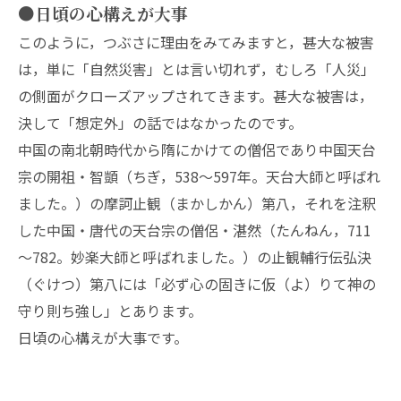
●日頃の心構えが大事
このように，つぶさに理由をみてみますと，甚大な被害
は，単に「自然災害」とは言い切れず，むしろ「人災」
の側面がクローズアップされてきます。甚大な被害は，
決して「想定外」の話ではなかったのです。
中国の南北朝時代から隋にかけての僧侶であり中国天台
宗の開祖・智顗（ちぎ，538～597年。天台大師と呼ばれ
ました。）の摩訶止観（まかしかん）第八，それを注釈
した中国・唐代の天台宗の僧侶・湛然（たんねん，711
～782。妙楽大師と呼ばれました。）の止観輔行伝弘決
（ぐけつ）第八には「必ず心の固きに仮（よ）りて神の
守り則ち強し」とあります。
日頃の心構えが大事です。
--------------------------------------------------------------------