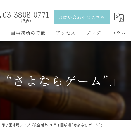
03-3808-0771
お問い合わせはこちら
（代表）
野
当事務所の特徴
アクセス
ブログ
コラム
離婚
弁護士紹介
相続
 “さよならゲーム”』
刑事事件
交通事故
男女問題
甲子園球場ライブ『安全地帯 IN 甲子園球場 “さよならゲーム”』