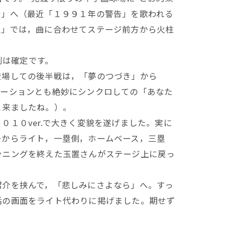
告」へ（最近「１９９１年の警告」を歌われる
線」では，曲に合わせてステージ前方から火柱
利は確定です。
登場しての後半戦は，「夢のつづき」から
エーションとも絶妙にシンクロしての「あなた
と来ましたね。）。
１０ver.で大きく変貌を遂げました。実に
ーからライト，一塁側，ホームベース，三塁
ンニングを終えた玉置さんがステージ上に戻っ
紹介を挟んで，「悲しみにさよなら」へ。すっ
話の画面をライト代わりに掲げました。期せず