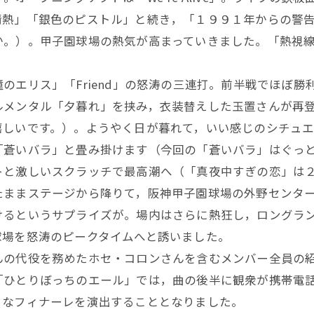
情熱」「銀色のピストル」と続き，「１９９１年からの警
か。）。甲子園球場の熱気が高まっていきました。「熱視
のエリス」「Friend」の怒涛の三連打。前半戦でほぼ勝
ルメンタル「夕暮れ」を挟み，衣装替えした玉置さんが再
嬉しいです。）。ようやく日が暮れて，いい感じのシチュ
「蒼いバラ」と畳み掛けます（今回の「蒼いバラ」はぐっ
と激しいスクラッチで最高潮へ（「真夜中すぎの恋」は２０
たままステージから降りて，阪神甲子園球場の外野センタ
けるというサプライズが。場内はさらに熱狂し，ロングラ
球場を怒涛のピークタイムへと誘いました。
んの代役を務めたホセ・コロンさんを含むメンバー全員の
「ひとりぼっちのエール」では，曲の後半に観衆が携帯電
うなフィナーレを演出することとなりました。