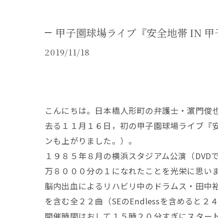
甲子園球場ライブ『安全地帯 IN 甲
2019/11/18
こんにちは。日本橋人形町の弁護士・濵門俊
去る１１月１６日，初の甲子園球場ライブ『安全
ンも上がりました。）。
１９８５年８月の横浜スタジアム公演（DVD
万８０００分の１になれたことを光栄に思い
脳内出血によるリハビリ中のドラムス・田中
を含む全２２曲（SEのEndlessを含める
開催時間はおして１５時２０分すぎにスタート。