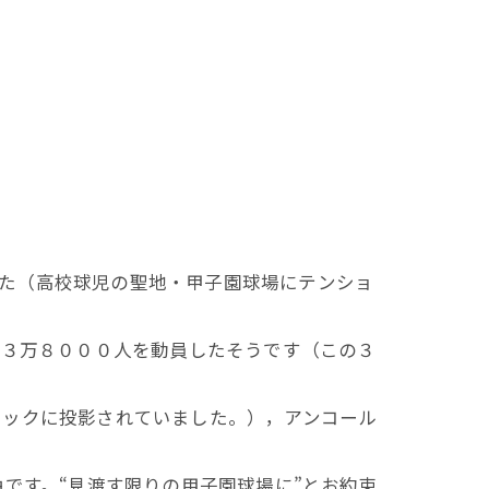
ました（高校球児の聖地・甲子園球場にテンショ
で３万８０００人を動員したそうです（この３
ィックに投影されていました。），アンコール
板曲です。“見渡す限りの甲子園球場に”とお約束