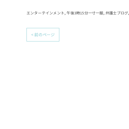
エンターテインメント
午後3時15分一寸一服
弁護士ブログ
< 前のページ