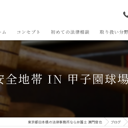
ーム
コンセプト
初めての法律相談
取り扱い分
離婚問題
交通事故問題
全地帯 IN 甲子園球場
相続問題
企業法務
その他の問題
東京都日本橋の法律事務所なら弁護士 濵門俊也
ブログ