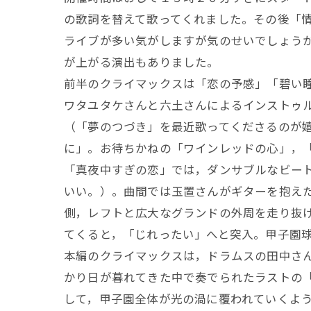
の歌詞を替えて歌ってくれました。その後「
ライブが多い気がしますが気のせいでしょう
が上がる演出もありました。
前半のクライマックスは「恋の予感」「碧い瞳
ワタユタケさんと六土さんによるインストゥ
（「夢のつづき」を最近歌ってくださるのが
に」。お待ちかねの「ワインレッドの心」，
「真夜中すぎの恋」では，ダンサブルなビート
いい。）。曲間では玉置さんがギターを抱え
側，レフトと広大なグランドの外周を走り抜
てくると，「じれったい」へと突入。甲子園
本編のクライマックスは，ドラムスの田中さ
かり日が暮れてきた中で奏でられたラストの
して，甲子園全体が光の渦に覆われていくよ