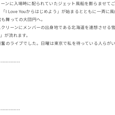
リーンに入場時に配られていたジェット風船を膨らませて
I Love Youからはじめよう」が始まるとともに一斉
雪も舞っての大団円へ。
スクリーンにメンバーの出身地である北海道を連想させる
s」が流れます。
興奮のライブでした。日曜は東京で私を待っている人らが
-------------
-------------