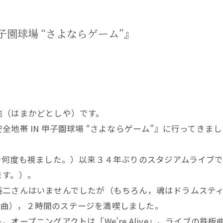
子園球場 “さよならゲーム”』
也（はまかどとしや）です。
地帯 IN 甲子園球場 “さよならゲーム”』に行ってき
で何度も視ました。）以来３４年ぶりのスタジアムライブ
ます。）。
裕二さんはいませんでしたが（もちろん，魂はドラムステ
と２４曲），２時間のステージを満喫しました。
オープニングアクトは「We’re Alive」。ライブの鉄