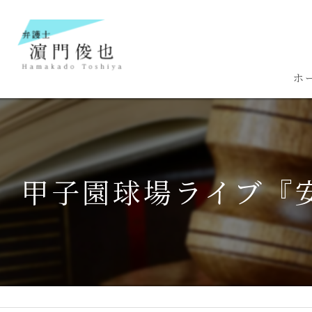
ホ
甲子園球場ライブ『安