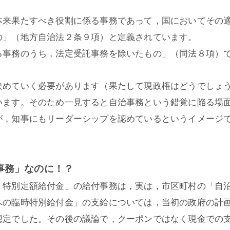
本来果たすべき役割に係る事務であって，国においてその
の」（地方自治法２条９項）と定義されています。
る事務のうち，法定受託事務を除いたもの」（同法８項）
決めていく必要があります（果たして現政権はどうでしょ
います。そのため一見すると自治事務という錯覚に陥る場
が，知事にもリーダーシップを認めているというイメージ
事務」なのに！？
「特別定額給付金」の給付事務は，実は，市区町村の「自
への臨時特別給付金」の支給については，当初の政府の計
想定でした。その後の議論で，クーポンではなく現金での