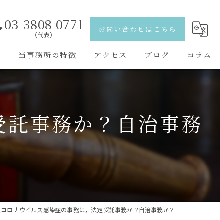
03-3808-0771
お問い合わせはこちら
（代表）
野
当事務所の特徴
アクセス
ブログ
コラム
離婚
弁護士紹介
相続
受託事務か？自治事務
刑事事件
交通事故
男女問題
型コロナウイルス感染症の事務は，法定受託事務か？自治事務か？