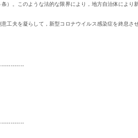
５条）。このような法的な限界により，地方自治体により
創意工夫を凝らして，新型コロナウイルス感染症を終息さ
-------------
-------------