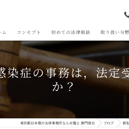
ーム
コンセプト
初めての法律相談
取り扱い分
離婚問題
交通事故問題
感染症の事務は，法定
相続問題
か？
企業法務
その他の問題
東京都日本橋の法律事務所なら弁護士 濵門俊也
ブログ
新