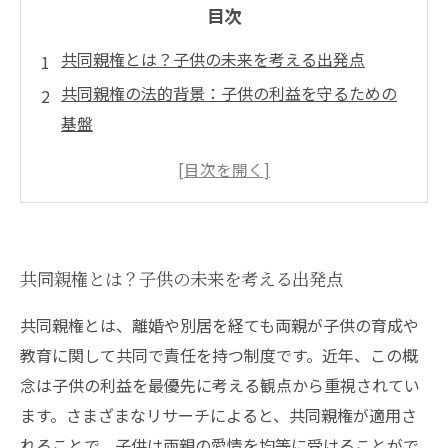
目次
共同親権とは？子供の未来を考える出発点
共同親権の法的背景：子供の利益を守るための
基盤
親が知っておくべき共同親権の基本知識
共同親権の導入：家族の絆を深める方法
子供の利益を第一に考える実践的な取り組み
共同親権を実現するための課題と解決策
共同親権とは？子供の未来を考える出発点
未来を見据えた共同親権の重要性：家族全体で
考えるべきこと
共同親権とは、離婚や別居を経ても両親が子供の育成や
教育に関して共同で責任を持つ制度です。近年、この概
念は子供の利益を最優先に考える観点から重視されてい
ます。さまざまなリサーチによると、共同親権が適用さ
れることで、子供は両親の愛情を均等に受けることがで