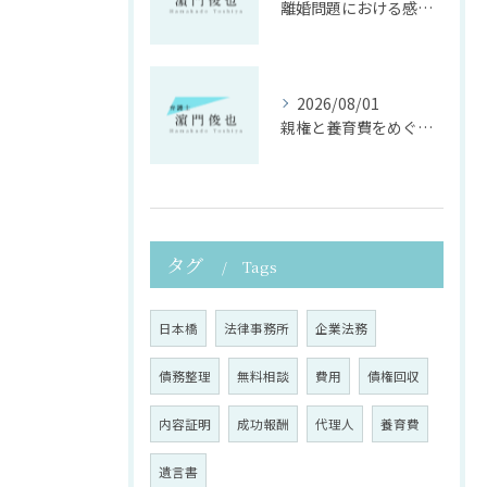
離婚問題における感情面に配慮した誠実な法律サポート
2026/08/01
親権と養育費をめぐる法律支援の重要性
タグ
Tags
日本橋
法律事務所
企業法務
債務整理
無料相談
費用
債権回収
内容証明
成功報酬
代理人
養育費
遺言書