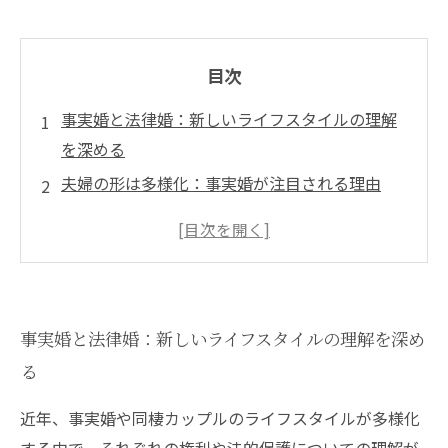
目次
事実婚と法律婚：新しいライフスタイルの理解
を深める
夫婦の形は多様化：事実婚が注目される理由
法律婚との違い：事実婚における権利と保護の
解説
カップルが知っておくべき！事実婚の法的権利
とは
事実婚と法律婚：新しいライフスタイルの理解を深め
事実婚でも安心！法律事務所が提供するサポー
る
トとは
未来を見据えて：事実婚カップルが考えるべき
近年、事実婚や同棲カップルのライフスタイルが多様化
こと