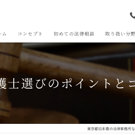
ーム
コンセプト
初めての法律相談
取り扱い分
離婚問題
交通事故問題
護士選びのポイントと
相続問題
企業法務
その他の問題
東京都日本橋の法律事務所な