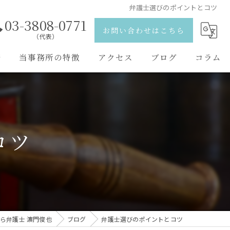
弁護士選びのポイントとコツ
03-3808-0771
お問い合わせはこちら
（代表）
野
当事務所の特徴
アクセス
ブログ
コラム
離婚
弁護士紹介
相続
コツ
刑事事件
交通事故
男女問題
ら弁護士 濵門俊也
ブログ
弁護士選びのポイントとコツ