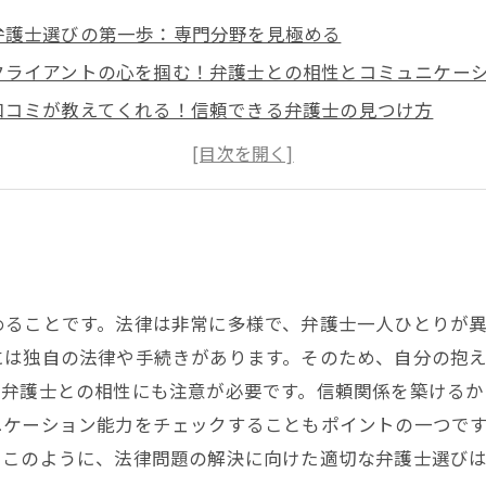
弁護士選びの第一歩：専門分野を見極める
クライアントの心を掴む！弁護士との相性とコミュニケー
口コミが教えてくれる！信頼できる弁護士の見つけ方
失敗しない弁護士選びのポイントを徹底解説
法律問題を解決する鍵：満足できる弁護士を選ぶ方法
弁護士選びのプロから学ぶ、成功のための秘訣
あなたにぴったりの弁護士を見つけるためのガイドまとめ
めることです。法律は非常に多様で、弁護士一人ひとりが
には独自の法律や手続きがあります。そのため、自分の抱
、弁護士との相性にも注意が必要です。信頼関係を築けるか
ニケーション能力をチェックすることもポイントの一つで
。このように、法律問題の解決に向けた適切な弁護士選び