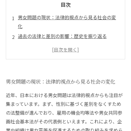
目次
男女問題の現状：法律的視点から見る社会の変
化
過去の法律と差別の影響：歴史を振り返る
新しい法律改正とその意義：男女平等の実現に
向けて
裁判例が示す実際の課題：男女問題の現場から
の声
男女問題の現状：法律的視点から見る社会の変化
法的視点から見るハラスメントと家庭内暴力の
対策
近年、日本における男女問題は法律的視点からも注目が
今後の展望：男女問題に関する法律改革の未来
集まっています。まず、性別に基づく差別をなくすため
あなたにできること：男女平等実現のためのア
の法整備が進んでおり、雇用の機会均等法や男女共同参
クション
画社会基本法がその代表例といえます。これにより、企
業や組織は男女平等を促進するための取り組みを求めら