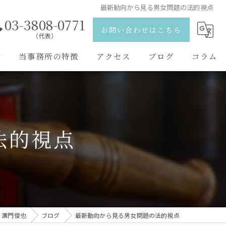
最新動向から見る男女問題の法的視点
03-3808-0771
お問い合わせはこちら
（代表）
野
当事務所の特徴
アクセス
ブログ
コラム
離婚
弁護士紹介
相続
法的視点
刑事事件
交通事故
男女問題
 濵門俊也
ブログ
最新動向から見る男女問題の法的視点