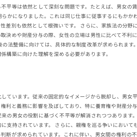
不平等は依然として深刻な問題です。たとえば、男女の賃金
明らかになりました。これは同じ仕事に従事するにもかか
性差別も依然として根強いです。 さらに、家族法の分野
の取決めや財産分与の際、女性の立場は男性に比べて不利
後の法整備に向けては、具体的な制度改革が求められます
関係構築に向けた理解を深める必要があります。
化しています。従来の固定的なイメージから脱却し、男女
権利と義務に影響を及ぼしており、特に養育権や財産分与
従来の男女の役割に基づく不平等が解消されつつあります
的に支持されています。 さらに、親権を巡る争いにおいて
い判断が求められています。これに伴い、男女間の権利の