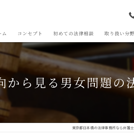
ーム
コンセプト
初めての法律相談
取り扱い分
離婚問題
交通事故問題
向から見る男女問題の
相続問題
企業法務
その他の問題
東京都日本橋の法律事務所なら弁護士