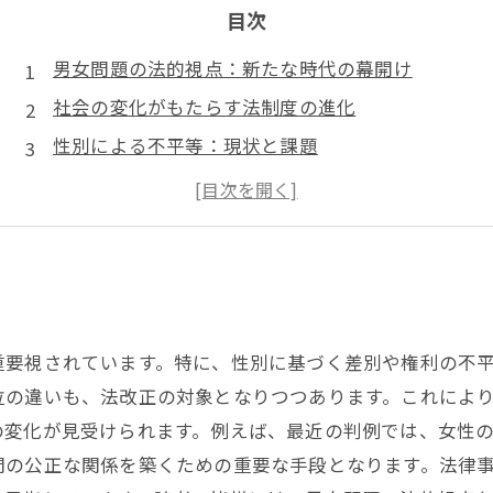
目次
男女問題の法的視点：新たな時代の幕開け
社会の変化がもたらす法制度の進化
性別による不平等：現状と課題
家族法における男女の役割の変化
実例を通じて見る法がもたらす影響
未来の法整備に向けた視点と提案
公正な男女関係を築くための法律理解
重要視されています。特に、性別に基づく差別や権利の不
位の違いも、法改正の対象となりつつあります。これによ
の変化が見受けられます。例えば、最近の判例では、女性
間の公正な関係を築くための重要な手段となります。法律