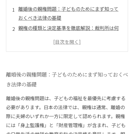
離婚後の親権問題：子どものためにまず知って
おくべき法律の基礎
親権の種類と決定基準を徹底解説：裁判所は何
を重視するのか？
養育費の算定方法とは？最新判例から見る適切
な金額設定
親権争いと養育費トラブルを未然に防ぐための
離婚後の親権問題：子どものためにまず知っておくべ
法律的ポイント
き法律の基礎
専門家が教える安心の法的手続とトラブル対処
法の実践ガイド
離婚後の親権問題は、子どもの福祉を最優先に考慮する
離婚時の親権と養育費に関するよくある疑問
必要があります。日本の法律では、親権は通常、離婚の
Q&A
際に夫婦のいずれか一方に限定して認められます。親権
弁護士が解説！離婚後の親権・養育費問題で後
には「身上監護権」と「財産管理権」が含まれ、子ども
悔しないために