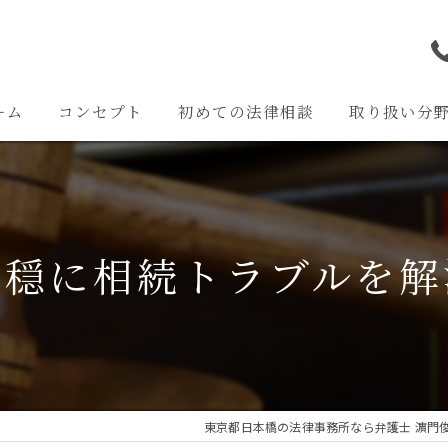
ーム
コンセプト
初めての法律相談
取り扱い分
離婚問題
交通事故問題
平穏に相続トラブルを解
相続問題
企業法務
その他の問題
東京都日本橋の法律事務所なら弁護士 濵門