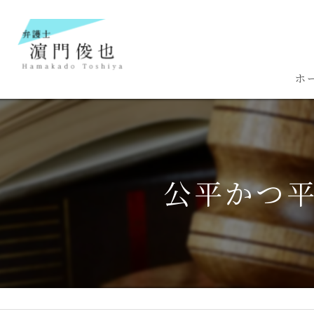
ホ
公平かつ