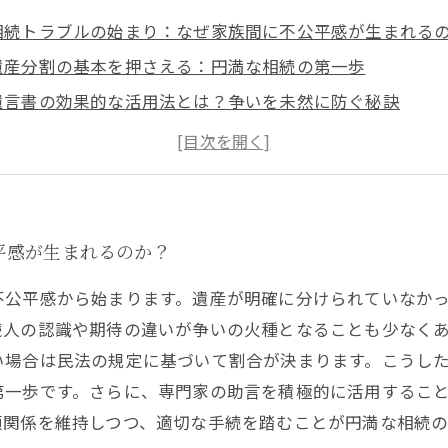
相続トラブルの始まり：なぜ家族間に不公平感が生まれる
遺産分割の基本を押さえる：円満な相続の第一歩
遺言書の効果的な活用法とは？争いを未然に防ぐ秘訣
コミュニケーション不足が招くトラブルの核心とその解決
専門家の力で公平かつ平穏な相続を実現する方法
法律知識なしで後悔しないために知っておくべき相続のポ
円満相続への道：争いを避けるための最後の確認事項
平感が生まれるのか？
不公平感から始まります。遺産が明確に分けられていなか
続人の認識や期待の違いが争いの火種となることも少なく
い場合は民法の規定に基づいて割合が決まります。こうし
第一歩です。さらに、専門家の助言を積極的に活用するこ
頼関係を維持しつつ、適切な手続を踏むことが円満な相続の