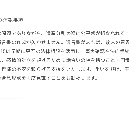
の確認事項
な問題でありながら、遺産分割の際に公平感が損なわれる
遺言書の作成が欠かせません。遺言書があれば、故人の意
生後は早期に専門の法律相談を活用し、事実確認や法的手
し、感情的対立を避けるために話合いの場を持つことも円
、皆様の不安を和らげる支援をいたします。争いを避け、
の合意形成を再度見直すことをお勧めします。
-------------