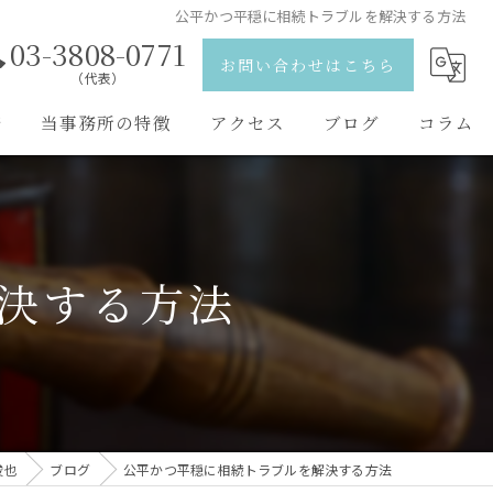
公平かつ平穏に相続トラブルを解決する方法
03-3808-0771
お問い合わせはこちら
（代表）
野
当事務所の特徴
アクセス
ブログ
コラム
離婚
弁護士紹介
相続
決する方法
刑事事件
交通事故
男女問題
俊也
ブログ
公平かつ平穏に相続トラブルを解決する方法