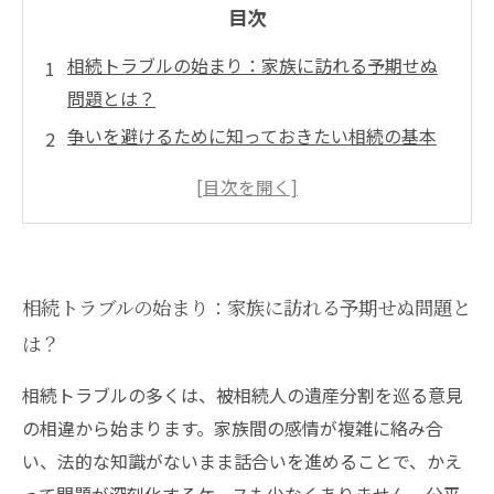
目次
相続トラブルの始まり：家族に訪れる予期せぬ
問題とは？
争いを避けるために知っておきたい相続の基本
手続き
遺産分割協議を円滑に進めるための具体的なス
テップ
法改正と最新判例が示す、公平な相続解決のポ
相続トラブルの始まり：家族に訪れる予期せぬ問題と
イント
は？
トラブルが発生した時の専門家の対応策と平穏
な解決法
相続トラブルの多くは、被相続人の遺産分割を巡る意見
公平で平穏な相続を実現するための事前準備と
の相違から始まります。家族間の感情が複雑に絡み合
心構え
い、法的な知識がないまま話合いを進めることで、かえ
法律事務所が教える、相続トラブルを未然に防