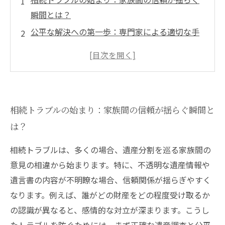
瞬間とは？
公平な解決への第一歩：専門家による適切な手
続きの重要性
遺産分割調整のポイント：揉め事を避ける具体
的な方法
遺言書作成と相続放棄の知識：トラブル回避に
相続トラブルの始まり：家族間の信頼が揺らぐ瞬間と
欠かせない実務ノウハウ
は？
家族の絆を守る最終局面：円満解決に導く法的
サポートとは？
相続トラブルは、多くの場合、遺産分割を巡る家族間の
相続トラブルの未然防止策：日頃からできる安
意見の相違から始まります。特に、不透明な遺産情報や
心の準備法
遺言書の内容が不明瞭な場合、信頼関係が揺らぎやすく
法律事務所が解説する公平な相続解決の具体的
なります。例えば、誰がどの財産をどの程度受け取るか
支援メソッド
の認識が異なると、感情的な対立が深まります。こうし