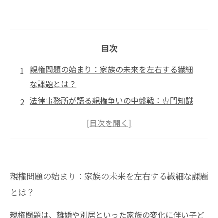
目次
親権問題の始まり：家族の未来を左右する繊細
な課題とは？
法律事務所が語る親権争いの中盤戦：専門知識
と心情への寄り添い
親権問題の解決へ向けて：誠実な支援がもたら
す安心と希望
親権紛争の複雑さを理解する：法律の仕組みと
親権問題の始まり：家族の未来を左右する繊細な課題
手続きの全貌
とは？
信頼を築くパートナーシップ：法律事務所の誠
実な支援事例紹介
親権問題は、離婚や別居といった家族の変化に伴い子ど