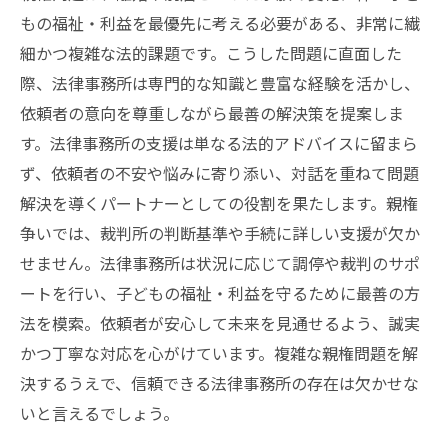
親権問題に強い法律事務所の選び方と注意点
もの福祉・利益を最優先に考える必要がある、非常に繊
親権争いを乗り越えるために知っておきたい法
細かつ複雑な法的課題です。こうした問題に直面した
律事務所の役割
際、法律事務所は専門的な知識と豊富な経験を活かし、
依頼者の意向を尊重しながら最善の解決策を提案しま
す。法律事務所の支援は単なる法的アドバイスに留まら
ず、依頼者の不安や悩みに寄り添い、対話を重ねて問題
解決を導くパートナーとしての役割を果たします。親権
争いでは、裁判所の判断基準や手続に詳しい支援が欠か
せません。法律事務所は状況に応じて調停や裁判のサポ
ートを行い、子どもの福祉・利益を守るために最善の方
法を模索。依頼者が安心して未来を見通せるよう、誠実
かつ丁寧な対応を心がけています。複雑な親権問題を解
決するうえで、信頼できる法律事務所の存在は欠かせな
いと言えるでしょう。