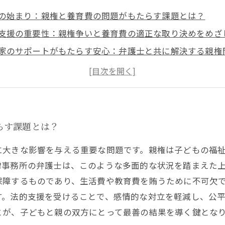
の始まり：親権と養育費の問題がもたらす課題とは？
支援の重要性：親権争いと養育費の適正な取り決めをめざ
家のサポートがもたらす安心：弁護士と共に解決する親権
費の算定と請求のポイント：子どもの生活を守るために必
と法律の狭間で：公正かつ持続可能な離婚後の親権・養育
問題における親権と養育費の法的支援の全体像
と養育費をめぐる法的支援で未来を築くために
らす課題とは？
に大きな影響を与える重要な問題です。親権は子どもの福
律事務所の弁護士は、このような多面的な状況を踏まえた
保障するものであり、生活費や教育費を賄うために不可欠
す。法的支援を受けることで、感情的な対立を軽減し、公
とが、子どもと親の双方にとって最善の結果を導く鍵とな