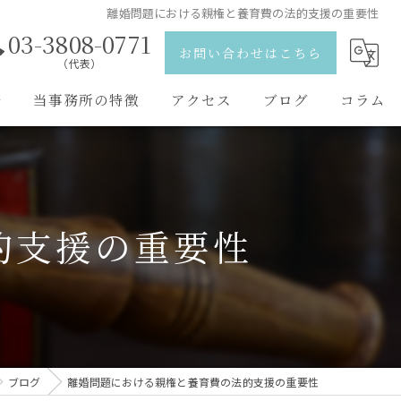
離婚問題における親権と養育費の法的支援の重要性
03-3808-0771
お問い合わせはこちら
（代表）
野
当事務所の特徴
アクセス
ブログ
コラム
離婚
弁護士紹介
相続
的支援の重要性
刑事事件
交通事故
男女問題
ブログ
離婚問題における親権と養育費の法的支援の重要性