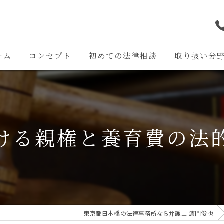
ーム
コンセプト
初めての法律相談
取り扱い分
離婚問題
交通事故問題
ける親権と養育費の法
相続問題
企業法務
その他の問題
東京都日本橋の法律事務所なら弁護士 濵門俊也