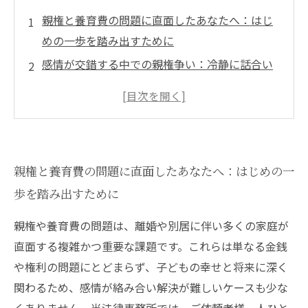
親権と養育費の問題に直面したあなたへ：はじ
めの一歩を踏み出すために
感情が交錯する中での親権争い：冷静に話合い
を進めるポイントとは？
養育費の適切な設定方法とは？法律相談で知る
べき重要なポイント
法律の専門家と共に歩む解決への道：誠実なサ
親権と養育費の問題に直面したあなたへ：はじめの一
ポートがもたらす安心感
歩を踏み出すために
双方が納得する形での問題解決へ：親権・養育
費問題の最良の結末を目指して
親権や養育費の問題は、離婚や別居に伴い多くの家庭が
親権問題で悩む方に知ってほしい！法律相談で
直面する複雑かつ重要な課題です。これらは単なる金銭
得られる安心と解決策
や権利の問題にとどまらず、子どもの幸せと将来に深く
養育費に関する疑問をスッキリ解消：専門家が
関わるため、感情が絡み合い解決が難しいケースも少な
教える実践的なアドバイス