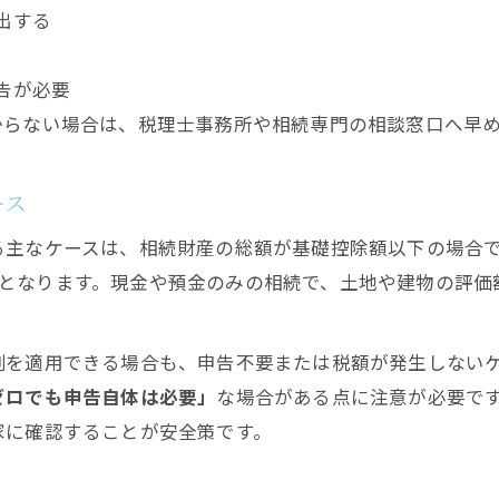
八丁堀特有の相続税課税ポイントとは
出する
相続税申告料金表の見方と費用比較術
告が必要
相続税相談で重視すべき法改正の動向
からない場合は、税理士事務所や相続専門の相談窓口へ早
税理士法人選びで失敗しないコツ紹介
相続税無申告を避けるための最新動向
ース
相続税の申告が不要か迷う場合の安心対策
相続税申告不要かどうかの判断基準整理
主なケースは、相続財産の総額が基礎控除額以下の場合です
課税枠となります。現金や預金のみの相続で、土地や建物の
基礎控除額と課税対象の確認ポイント
相続税申告費用を抑えるための工夫
例を適用できる場合も、申告不要または税額が発生しない
税理士法人への無料相談活用法
ゼロでも申告自体は必要」
な場合がある点に注意が必要で
相続税無申告による将来リスクの再確認
家に確認することが安全策です。