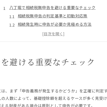
八丁堀で相続税無申告を避ける重要なチェック
相続税無申告の判定基準と初動対応策
相続発生時に申告が必要か見極める方法
八丁堀エリアで相続税申告が不要なケース
相続財産の種類ごとの無申告リスク解説
専門家へ相続相談する際のポイント
相続税未申告リスクと東京都中央区の対処策
告を避ける重要なチェック
相続税未申告が招くトラブルの実例紹介
東京都中央区で相続税加算税を回避する工夫
相続税相談時に役立つ基礎知識まとめ
には、まず「申告義務が発生するかどうか」を正確に判定
税務署による相続税調査の流れと注意事項
人数によって、基礎控除額を超えるケースが多く見受けられ
相続申告費用や税理士手数料の相場とは
超える財産がある場合は原則として申告が必要です。