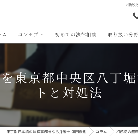
相続
ーム
コンセプト
初めての法律相談
取り扱い分
離婚問題
交通事故問題
クを東京都中央区八丁堀
相続問題
トと対処法
企業法務
その他の問題
東京都日本橋の法律事務所なら弁護士 濵門俊也
コラム
相続税の無