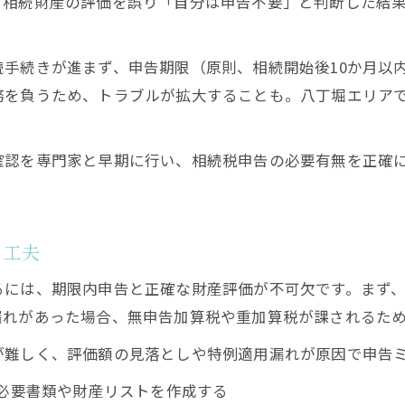
、相続財産の評価を誤り「自分は申告不要」と判断した結
手続きが進まず、申告期限（原則、相続開始後10か月以
務を負うため、トラブルが拡大することも。八丁堀エリア
確認を専門家と早期に行い、相続税申告の必要有無を正確
る工夫
には、期限内申告と正確な財産評価が不可欠です。まず、
漏れがあった場合、無申告加算税や重加算税が課されるた
が難しく、評価額の見落としや特例適用漏れが原因で申告
必要書類や財産リストを作成する