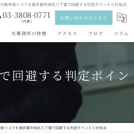
税の無申告リスクを東京都中央区八丁堀で回避する判定ポイントと対処法
03-3808-0771
お問い合わせはこちら
（代表）
野
当事務所の特徴
アクセス
ブログ
コラム
離婚
弁護士紹介
相続
で回避する判定ポイン
刑事事件
交通事故
男女問題
申告リスクを東京都中央区八丁堀で回避する判定ポイントと対処法