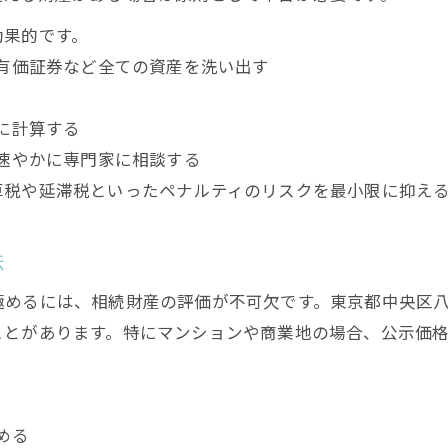
相続発生時に知るべき無申告の注意点
効果的です。
相続発生直後に確認すべき申告要否
有価証券など全ての資産を洗い出す
無申告が発覚した場合の主なペナルティ
相続税対策のための情報整理術
に計算する
配偶者や子の人数別課税ラインの確認法
速やかに専門家に相談する
八丁堀での相続税専門家選びのポイント
算税や延滞税といったペナルティのリスクを最小限に抑え
無申告による相続税トラブル回避のコツ
相続財産の正確な把握が無申告防止の鍵
法
相続税申告期限を守るためのスケジュール管理
極めるには、相続財産の評価が不可欠です。東京都中央区
相続税相談でよくある質問とその対策
ことがあります。特にマンションや商業地の場合、公示価
相続税無申告時の税務署対応実例解説
相続税申告レビューを活用した信頼の選び方
東京都中央区八丁堀の相続税判断ポイント解説
める