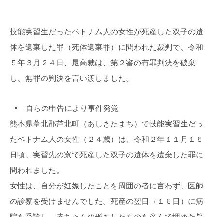
技能実習生だったベトナム人の女性が死産した双子の遺
体を遺棄した罪（死体遺棄罪）に問われた裁判で、令和
５年３月２４日、最高裁は、第２審の有罪判決を破棄
し、無罪の判決を言い渡しました。
自らの申告により事件発覚
熊本県葦北郡芦北町（あしきたまち）で技能実習生だっ
たベトナム人の女性（２４歳）は、令和２年１１月１５
日頃、実習先の寮で死産した双子の遺体を遺棄した罪に
問われました。
女性は、自分が妊娠したことを周囲の者に言わず、医師
の診察を受けませんでした。死産の翌日（１６日）に病
院を受診し、赤ちゃんの形をしたものを産んで埋めた旨