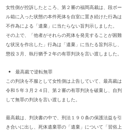
女性側が控訴したところ、第２審の福岡高裁は、段ボー
ル箱に入った状態の本件死体を自室に置き続けた行為は
不作為による「遺棄」に当たらない旨判示しました。
その上で、「他者がそれらの死体を発見することが困難
な状況を作出した」行為は「遺棄」に当たる旨判示し、
懲役３月、執行猶予２年の有罪判決を言い渡しました。
最高裁で逆転無罪
この判決を不服として女性側は上告していて、最高裁は
令和５年３月２４日、第２審の有罪判決を破棄し、自判
して無罪の判決を言い渡しました。
最高裁は、判決書の中で、刑法１９０条の保護法益を引
き合いに出し、死体遺棄罪の「遺棄」について「習俗上