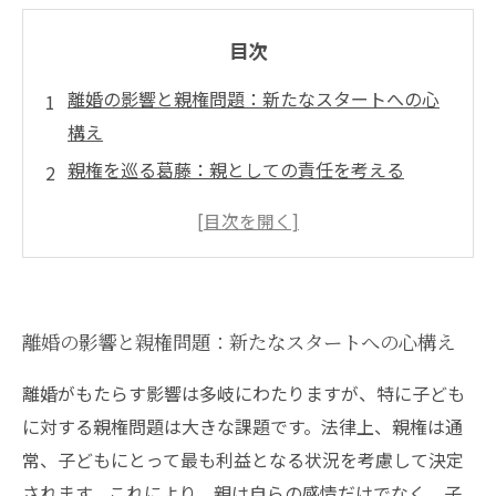
目次
離婚の影響と親権問題：新たなスタートへの心
構え
親権を巡る葛藤：親としての責任を考える
法律を知らないあなたへ：親権問題の基本知識
手続の流れ：親権を獲得するための道のり
専門家の助けを借りることの重要性
選択肢を理解する：親権問題の解決策
離婚の影響と親権問題：新たなスタートへの心構え
新しい未来を築くために：親権問題を乗り越え
る方法
離婚がもたらす影響は多岐にわたりますが、特に子ども
に対する親権問題は大きな課題です。法律上、親権は通
常、子どもにとって最も利益となる状況を考慮して決定
されます。これにより、親は自らの感情だけでなく、子