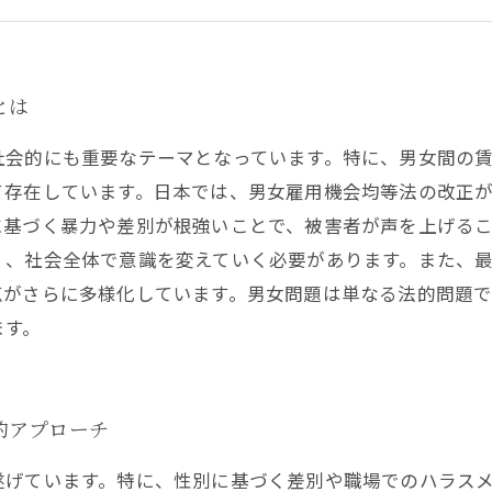
法律を味方に：効果的な解決策とその実践
男女問題解決のためのポイント：法律事務所からのアドバ
未来を見据えて：男女問題の法的視点から考える新たな展
とは
会的にも重要なテーマとなっています。特に、男女間の賃
て存在しています。日本では、男女雇用機会均等法の改正
に基づく暴力や差別が根強いことで、被害者が声を上げる
、社会全体で意識を変えていく必要があります。また、最近
点がさらに多様化しています。男女問題は単なる法的問題
ます。
的アプローチ
遂げています。特に、性別に基づく差別や職場でのハラス