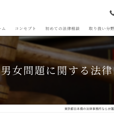
ーム
コンセプト
初めての法律相談
取り扱い分
離婚問題
交通事故問題
の男女問題に関する法律
相続問題
企業法務
その他の問題
東京都日本橋の法律事務所なら弁護