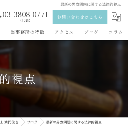
最新の男女問題に関する法律的視点
03-3808-0771
お問い合わせはこちら
（代表）
野
当事務所の特徴
アクセス
ブログ
コラム
離婚
弁護士紹介
相続
的視点
刑事事件
交通事故
男女問題
士 濵門俊也
ブログ
最新の男女問題に関する法律的視点