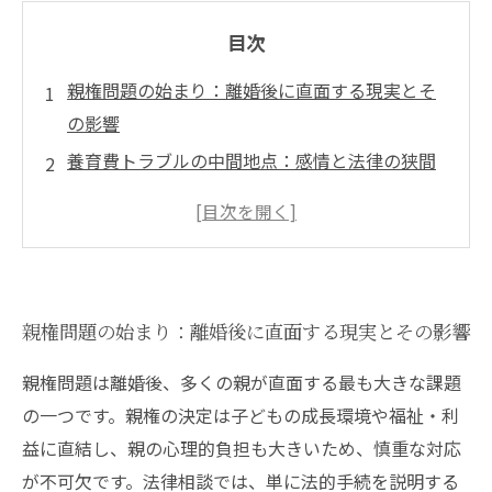
目次
親権問題の始まり：離婚後に直面する現実とそ
の影響
養育費トラブルの中間地点：感情と法律の狭間
で揺れる親たち
法律相談の重要性：専門家に寄り添いながら最
適な解決策を探す
子どもの福祉・利益と親の心情を最優先にする
親権問題の始まり：離婚後に直面する現実とその影響
法律事務所の取組み
親権・養育費問題の解決へ：法律相談を通じて
親権問題は離婚後、多くの親が直面する最も大きな課題
新たな未来を切り拓く
の一つです。親権の決定は子どもの成長環境や福祉・利
法律相談で変わる親権・養育費問題の見え方と
益に直結し、親の心理的負担も大きいため、慎重な対応
進め方
が不可欠です。法律相談では、単に法的手続を説明する