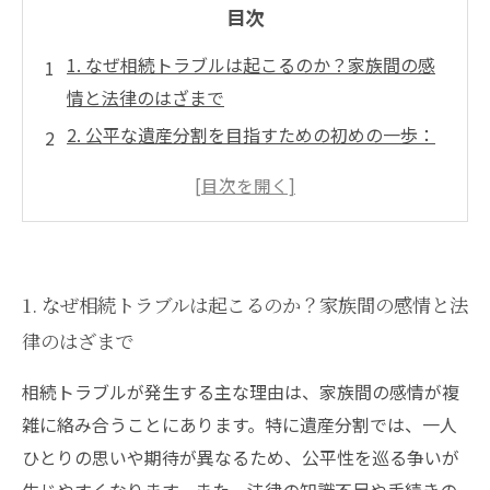
目次
1. なぜ相続トラブルは起こるのか？家族間の感
情と法律のはざまで
2. 公平な遺産分割を目指すための初めの一歩：
専門家に相談する重要性
3. 感情的な衝突を避けるための具体的な手続き
と話し合いのポイント
4. 調停や遺産分割協議書の活用で平穏な解決へ
1. なぜ相続トラブルは起こるのか？家族間の感情と法
導く方法
律のはざまで
5. 成功事例に学ぶ！公平かつ円満な相続解決の
ための最終まとめ
相続トラブルが発生する主な理由は、家族間の感情が複
6. 相続トラブルを未然に防ぐために今からでき
雑に絡み合うことにあります。特に遺産分割では、一人
る対策とは？
ひとりの思いや期待が異なるため、公平性を巡る争いが
7. 専門家が教える、相続問題で絶対に避けるべ